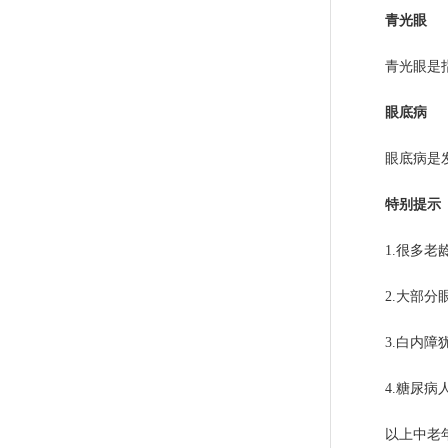
青光眼
青光眼是
眼底病
眼底病是
特别提示
1.很多老
2.大部
3.白内
4.糖尿病
以上中老