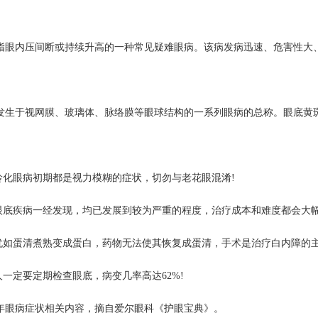
指眼内压间断或持续升高的一种常见疑难眼病。该病发病迅速、危害性大
发生于视网膜、玻璃体、脉络膜等眼球结构的一系列眼病的总称。眼底黄
龄化眼病初期都是视力模糊的症状，切勿与老花眼混淆!
分眼底疾病一经发现，均已发展到较为严重的程度，治疗成本和难度都会大
障犹如蛋清煮熟变成蛋白，药物无法使其恢复成蛋清，手术是治疗白内障的主
人一定要定期检查眼底，病变几率高达62%!
年眼病症状相关内容，摘自爱尔眼科《护眼宝典》。