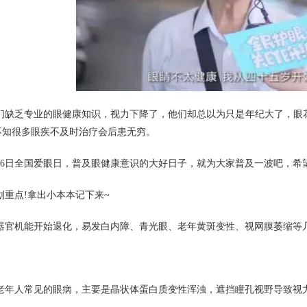
们缺乏专业的眼健康知识，视力下降了，他们却总以为只是年纪大了，眼
不知很多眼疾不及时治疗会后患无穷。
月6日全国爱眼日，普及眼健康意识的大好日子，就为大家普及一波吧，希望
重点!拿出小本本记下来~
器官机能开始退化，易发白内障、青光眼、老年黄斑变性、视网膜萎缩等
老年人常见的眼病，主要是晶状体蛋白质变性浑浊，遮挡瞳孔视野导致视