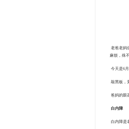
老爸老妈
麻烦，殊
今天是6
敲黑板，划
爸妈的眼
白内障
白内障是