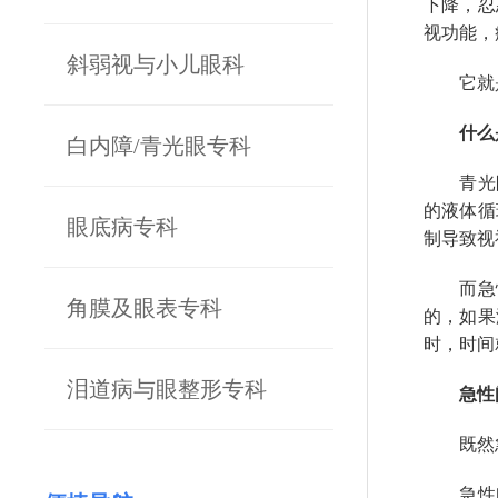
下降，忍
视功能，
斜弱视与小儿眼科
它就是
什么是
白内障/青光眼专科
青光眼
的液体循
眼底病专科
制导致视
而急性
角膜及眼表专科
的，如果
时，时间就
泪道病与眼整形专科
急性闭
既然急性
急性闭