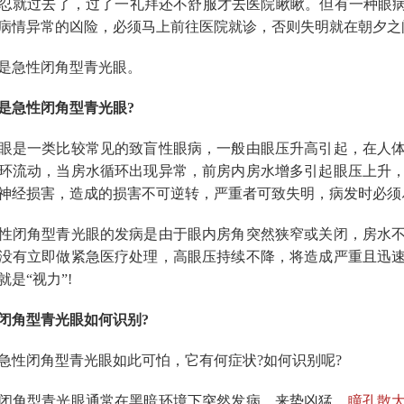
忍就过去了，过了一礼拜还不舒服才去医院瞅瞅。但有一种眼病
病情异常的凶险，必须马上前往医院就诊，否则失明就在朝夕之
急性闭角型青光眼。
急性闭角型青光眼?
是一类比较常见的致盲性眼病，一般由眼压升高引起，在人体
环流动，当房水循环出现异常，前房内房水增多引起眼压上升
神经损害，造成的损害不可逆转，严重者可致失明，病发时必须
闭角型青光眼的发病是由于眼内房角突然狭窄或关闭，房水不
没有立即做紧急医疗处理，高眼压持续不降，将造成严重且迅
是“视力”!
角型青光眼如何识别?
闭角型青光眼如此可怕，它有何症状?如何识别呢?
角型青光眼通常在黑暗环境下突然发病，来势凶猛，
瞳孔散