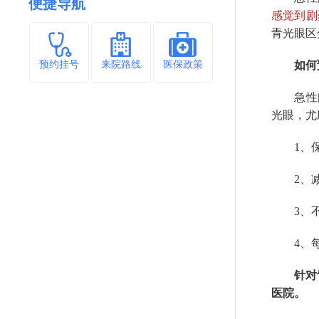
便捷导航
感觉到剧
青光眼区
预约挂号
来院路线
医保政策
如何预
急性闭
光眼，尤
1、保
2、减少
3、不
4、每
针对青
医院。