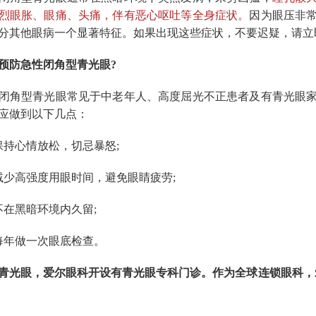
烈眼胀、眼痛、头痛，伴有恶心呕吐等全身症状。
因为眼压非
分其他眼病一个显著特征。如果出现这些症状，不要迟疑，请立
防急性闭角型青光眼?
角型青光眼常见于中老年人、高度屈光不正患者及有青光眼家
应做到以下几点：
持心情放松，切忌暴怒;
高强度用眼时间，避免眼睛疲劳;
在黑暗环境内久留;
年做一次眼底检查。
光眼，
爱尔眼科
开设有青光眼专科门诊。作为全球连锁眼科，