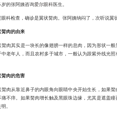
0多岁的张阿姨咨询
爱尔眼科
医生。
科检查，确诊是翼状胬肉。张阿姨纳闷了，次听说翼状
胬肉的由来
肉其实是一块长的像翅膀一样的息肉，因为形状一般呈
于中老年人，而且农村多于城市，一般认为跟紫外线光照
。
胬肉的危害
肉从靠近鼻子的内眼角向眼睛中央开始生长，如果胬肉
不痛不痒。如果胬肉增长触及黑眼珠边缘，尤其是遮盖瞳
失明。