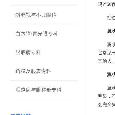
吗?”5
斜弱视与小儿眼科
经过眼
翼状
白内障/青光眼专科
翼状胬
它常见
眼底病专科
其他人
角膜及眼表专科
翼状
翼状胬
泪道病与眼整形专科
明显，
会完全