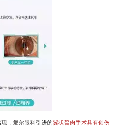
出现，
爱尔眼科
引进的
翼状胬肉手术具有创伤