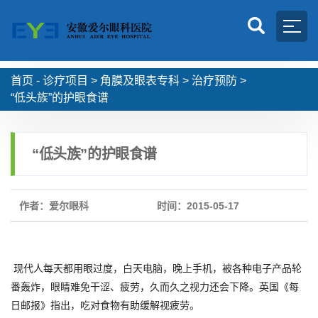
首页 -
诊疗项目
>
角膜及眼表专科
>
治疗预防
>
“低头族”的护眼食谱
“低头族”的护眼食谱
作者：爱尔眼科
时间：2015-05-17
现代人每天都用眼过度，白天电脑，晚上手机，被各种电子产品轮
番轰炸，眼睛难免干涩、疲劳，久而久之视力还会下降。英国《每
日邮报》指出，吃对食物有助缓解视疲劳。