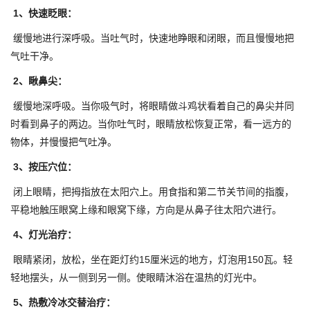
1、快速眨眼：
缓慢地进行深呼吸。当吐气时，快速地睁眼和闭眼，而且慢慢地把
气吐干净。
2、瞅鼻尖：
缓慢地深呼吸。当你吸气时，将眼睛做斗鸡状看着自己的鼻尖并同
时看到鼻子的两边。当你吐气时，眼睛放松恢复正常，看一远方的
物体，并慢慢把气吐净。
3、按压穴位：
闭上眼睛，把拇指放在太阳穴上。用食指和第二节关节间的指腹，
平稳地触压眼窝上缘和眼窝下缘，方向是从鼻子往太阳穴进行。
4、灯光治疗：
眼睛紧闭，放松，坐在距灯约15厘米远的地方，灯泡用150瓦。轻
轻地摆头，从一侧到另一侧。使眼睛沐浴在温热的灯光中。
5、热敷冷冰交替治疗：