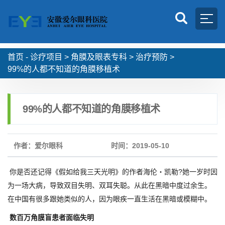
首页 -
诊疗项目
>
角膜及眼表专科
>
治疗预防
>
99%的人都不知道的角膜移植术
99%的人都不知道的角膜移植术
作者：爱尔眼科
时间：2019-05-10
你是否还记得《假如给我三天光明》的作者海伦・凯勒?她一岁时因
为一场大病，导致双目失明、双耳失聪。从此在黑暗中度过余生。
在中国有很多跟她类似的人，因为眼疾一直生活在黑暗或模糊中。
数百万角膜盲患者面临失明