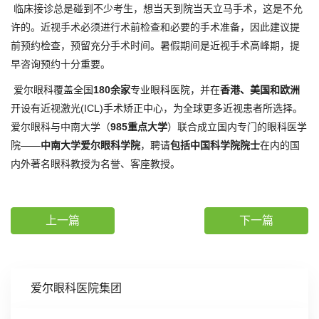
临床接诊总是碰到不少考生，想当天到院当天立马手术，这是不允
许的。近视手术必须进行术前检查和必要的手术准备，因此建议提
前预约检查，预留充分手术时间。暑假期间是近视手术高峰期，提
早咨询预约十分重要。
爱尔眼科覆盖全国
180余家
专业眼科医院，并在
香港、美国和欧洲
开设有近视激光(ICL)手术矫正中心，为全球更多近视患者所选择。
爱尔眼科与中南大学（
985重点大学
）联合成立国内专门的眼科医学
院——
中南大学爱尔眼科学院
，聘请
包括中国科学院院士
在内的国
内外著名眼科教授为名誉、客座教授。
上一篇
下一篇
爱尔眼科医院集团