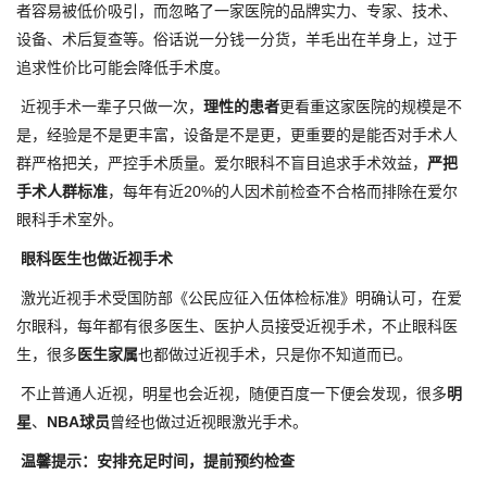
者容易被低价吸引，而忽略了一家医院的品牌实力、专家、技术、
设备、术后复查等。俗话说一分钱一分货，羊毛出在羊身上，过于
追求性价比可能会降低手术度。
近视手术一辈子只做一次，
理性的患者
更看重这家医院的规模是不
是，经验是不是更丰富，设备是不是更，更重要的是能否对手术人
群严格把关，严控手术质量。爱尔眼科不盲目追求手术效益，
严把
手术人群标准
，每年有近20%的人因术前检查不合格而排除在爱尔
眼科手术室外。
眼科医生也做近视手术
激光近视手术受国防部《公民应征入伍体检标准》明确认可，在爱
尔眼科，每年都有很多医生、医护人员接受近视手术，不止眼科医
生，很多
医生家属
也都做过近视手术，只是你不知道而已。
不止普通人近视，明星也会近视，随便百度一下便会发现，很多
明
星
、
NBA球员
曾经也做过近视眼激光手术。
温馨提示：安排充足时间，提前预约检查