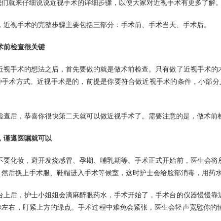
我们就来仔细说说近视手术的详细步骤，以便大家对近视手术有更多了解
，近视手术的完整步骤主要包括三部分：手术前、手术当天、手术后。
术前检查很关键
近视手术的想法之后，首先要做的就是做术前检查。只有做了近视手术的
手术方式。近视手术是的，前提是你要符合做近视手术的条件，小部分人可
检查后，恭喜你很快第二天就可以做近视手术了。需要注意的是，做术前
，谨遵医嘱就可以
不要化妆，避开发烧感冒、孕期、哺乳期等。手术正式开始前，医生会将
。然后换上手术服、鞋帽进入手术等候室，这时护士会给脸部消毒，用药
台上后，护士小姐姐会滴麻醉眼药水，手术开始了，手术台的仪器慢慢靠
秒左右，盯紧上方的绿点。手术过程中难免会紧张，医生会轻声宽慰你的