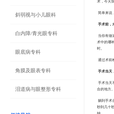
术，今天
简单来说
斜弱视与小儿眼科
手术前，
白内障/青光眼专科
当你有做
术中的哪种
时。
眼底病专科
通过术前
角膜及眼表专科
手术当天
手术当天
泪道病与眼整形专科
合的地方
躺到手术
秒到几十
钟。