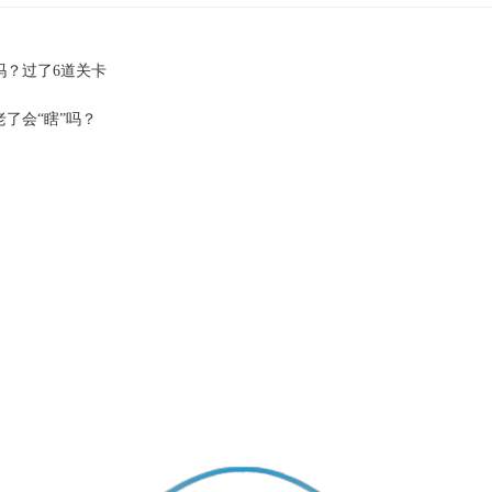
吗？过了6道关卡
了会“瞎”吗？