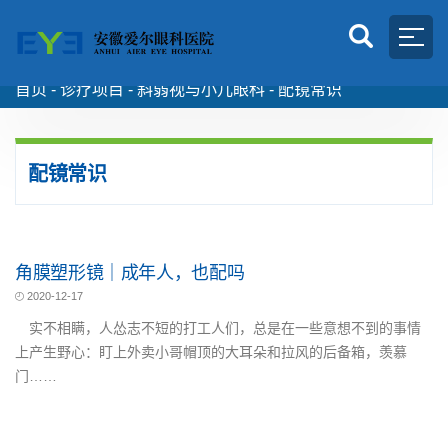
首页 -
诊疗项目
-
斜弱视与小儿眼科
-
配镜常识
配镜常识
角膜塑形镜｜成年人，也配吗
2020-12-17
实不相瞒，人怂志不短的打工人们，总是在一些意想不到的事情
上产生野心：盯上外卖小哥帽顶的大耳朵和拉风的后备箱，羡慕
门……