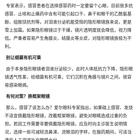
专家表示，感冒患者在选择感冒药时一定要留个心眼，目前很多抗
感冒、止咳和止痛药中含有可能引起口干、鼻干和眼干的乙酰氨基
酚、组胺拮抗剂等。对泪液分泌机能受阻的隐形眼镜族来说，更是
雪上加霜。如果隐形眼镜过于干燥，镜片透明度就会降低，视力降
低。严重者容易产生角膜炎、结膜炎等炎症，对隐形眼镜族极为不
利。
别让细菌有机可乘
由于本身隐形眼镜者泪液分泌较少，此时人体抵抗力下降，隐形眼
镜透气性差，给细菌有机可乘，它们沉积在角膜与镜片之间，很容
易感染眼病。
有何对策？换框架眼镜
那么，感冒了该怎么办？爱尔眼科专家指出，如果碰上感冒、发烧
不适宜佩戴隐形眼镜，改戴框架眼镜，避免对眼睛造成过重的负
担。若因工作需要非要佩戴隐形眼镜，应及时向主诊医生说明情
况，选择一些可减轻流鼻涕、流眼泪的字样，在服药期间，可适当