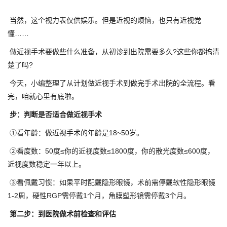
当然，这个视力表仅供娱乐。但是近视的烦恼，也只有近视党
懂……
做近视手术要做些什么准备，从初诊到出院需要多久?这些你都搞清
楚了吗?
今天，小编整理了从计划做近视手术到做完手术出院的全流程。看
完，咱就心里有底啦。
步：判断是否适合做近视手术
①看年龄：做近视手术的年龄是18~50岁。
②看度数：50度≤你的近视度数≤1800度，你的散光度数≤600度，
近视度数稳定一年以上。
③看佩戴习惯：如果平时配戴隐形眼镜，术前需停戴软性隐形眼镜
1-2周，硬性RGP需停戴1个月，角膜塑形镜需停戴3个月。
第二步：到医院做术前检查和评估