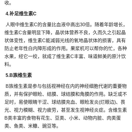
收。
4.补足维生素C
人眼中维生素C的含量比血液中高出30倍。随着年龄增长，
维生素C含量明显下降，晶状体营养不良，久而久之引起晶
状体变性，维生素C能减弱光线的氧地晶状体的损害，具有
防止老年性白内障形成的作用。果浆机可以帮你的忙，各种
水果，经它一绞，就成了维生素C丰富、味道鲜美的原汁饮
料。
5.B族维生素
B族维生素是参与包括视神经在内的神经细胞代谢的重要物
质，并有保护眼睑、结膜、球结膜和角膜的作用。缺乏或不
足时，易使眼睛干涩、球结膜充血、眼睑发炎(烂眼边)、畏
光、视力模糊、视力疲劳，甚至发生视神经炎症。含维生素
B类丰富的食物有花生、豆类、小米、动物内脏、肉类蛋
类、鱼类、米糠、豌豆等。