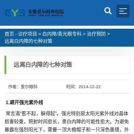
首页 -
诊疗项目
>
白内障/青光眼专科
>
治疗预防
>
远离白内障的七种对策
远离白内障的七种对策
作者：爱尔眼科
时间：2014-12-22
1.避开强光紫外线
常言道“惹不起，躲得起”。强光特别是太阳光紫外线对晶体
损害较重，照射时间愈长，患白内障的可能性愈大。为避免
暴露在强烈阳光下，需要一顶大檐帽子和一只深色墨镜，外