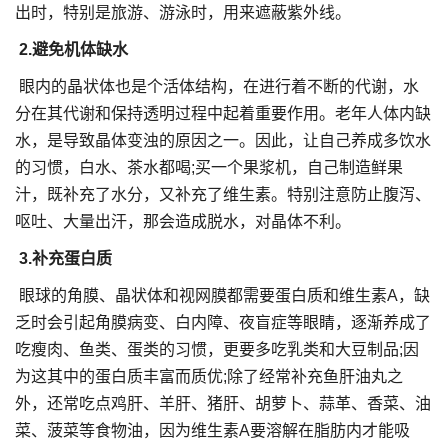
出时，特别是旅游、游泳时，用来遮蔽紫外线。
2.避免机体缺水
眼内的晶状体也是个活体结构，在进行着不断的代谢，水
分在其代谢和保持透明过程中起着重要作用。老年人体内缺
水，是导致晶体变浊的原因之一。因此，让自己养成多饮水
的习惯，白水、茶水都喝;买一个果浆机，自己制造鲜果
汁，既补充了水分，又补充了维生素。特别注意防止腹泻、
呕吐、大量出汗，那会造成脱水，对晶体不利。
3.补充蛋白质
眼球的角膜、晶状体和视网膜都需要蛋白质和维生素A，缺
乏时会引起角膜病变、白内障、夜盲症等眼睛，逐渐养成了
吃瘦肉、鱼类、蛋类的习惯，更要多吃乳类和大豆制品;因
为这其中的蛋白质丰富而质优;除了经常补充鱼肝油丸之
外，还常吃点鸡肝、羊肝、猪肝、胡萝卜、蒜革、香菜、油
菜、菠菜等食物油，因为维生素A要溶解在脂肪内才能吸