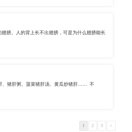
的翅膀。人的背上长不出翅膀，可是为什么翅膀能长
、猪肝粥、菠菜猪肝汤、黄瓜炒猪肝…… 不
1
2
3
>