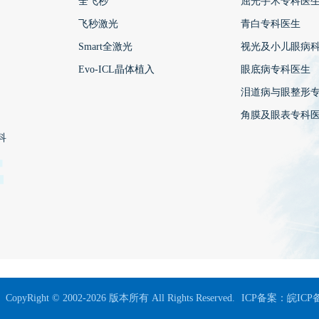
全飞秒
屈光手术专科医
飞秒激光
青白专科医生
Smart全激光
视光及小儿眼病
Evo-ICL晶体植入
眼底病专科医生
泪道病与眼整形
角膜及眼表专科
科
CopyRight © 2002-2026 版本所有 All Rights Reserved.
ICP备案：
皖ICP备