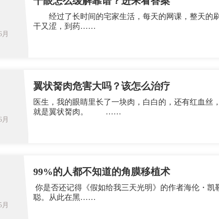
干眼怎么缓解靠谱？进来看答案
经过了长时间的宅家生活，每天的网课，整天的刷
干又涩，到药……
06月
翼状胬肉危害大吗？该怎么治疗
医生，我的眼睛里长了一块肉，白白的，还有红血丝，要紧吗，需要
就是翼状胬肉。 ……
06月
99%的人都不知道的角膜移植术
你是否还记得《假如给我三天光明》的作者海伦・凯
聪。从此在黑……
05月