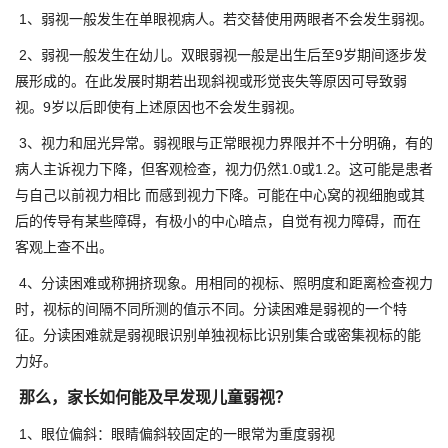
1、弱视一般发生在单眼视病人。若交替使用两眼者不会发生弱视。
2、弱视一般发生在幼儿。双眼弱视一般是出生后至9岁期间逐步发
展形成的。在此发展时期若出现斜视或形觉丧失等原因可导致弱
视。9岁以后即使有上述原因也不会发生弱视。
3、视力和屈光异常。弱视眼与正常眼视力界限并不十分明确，有的
病人主诉视力下降，但客观检查，视力仍然1.0或1.2。这可能是患者
与自己以前视力相比 而感到视力下降。可能在中心窝的视细胞或其
后的传导有某些障碍，有极小的中心暗点，自觉有视力障碍，而在
客观上查不出。
4、分读困难或称拥挤现象。用相同的视标、照明度和距离检查视力
时，视标的间隔不同所测的值示不同。分读困难是弱视的一个特
征。分读困难就是弱视眼识别单独视标比识别集合或密集视标的能
力好。
那么，家长如何能及早发现儿童弱视？
1、眼位偏斜：眼睛偏斜较固定的一眼常为重度弱视