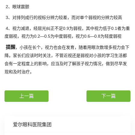
2、眼球震颤
3、对排列成行的视标分辨力较差，而对单个弱视的分辨力较高
4、视力减退，经屈光纠正不足0.9为弱视，其中视力低于0.1者为重
度弱视，视力为0.2—0.5为中度弱视，视力0.6—0.8为轻度弱视
提醒
，小孩在长个，视力也会在发育，随着用眼次数增多视力会下
降。家长们应该时时关注，不管近视还是弱视对小孩的学习生活都
会有一定程度上的影响，应当及时了解孩子视力情况，做到尽早发
现和及时治疗。
上一篇
下一篇
爱尔眼科医院集团